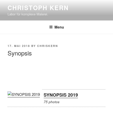
Skip
CHRISTOPH KERN
to
Labor für komplexe Malerei.
content
Menu
POSTED
17. MAI 2018
BY
CHRISKERN
ON
Synopsis
SYNOPSIS 2019
75 photos