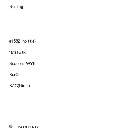
Nesting
#1582 (no title)
tamTSak
Sequenz WYB
BurCr
BAG(Uirmi)
CATEGORIES
PAINTING