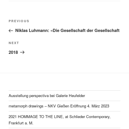
Post
Previous
PREVIOUS
navigation
Post
Niklas Luhmann: «Die Gesellschaft der Gesellschaft
Next
NEXT
Post
2018
Ausstellung perspectiva bei Galerie Heufelder
metamorph drawings – NKV Gießen Eröffnung 4. März 2023
2021 HOMMAGE TO THE LINE, at Schlieder Contemporary,
Frankfurt a. M.