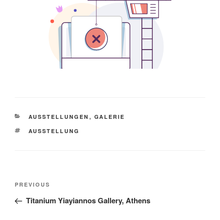
CATEGORIES
AUSSTELLUNGEN
,
GALERIE
TAGS
AUSSTELLUNG
Post
Previous
PREVIOUS
navigation
Post
Titanium Yiayiannos Gallery, Athens