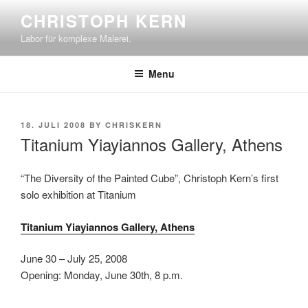
Skip
CHRISTOPH KERN
to
Labor für komplexe Malerei.
content
Menu
POSTED
18. JULI 2008
BY
CHRISKERN
ON
Titanium Yiayiannos Gallery, Athens
“The Diversity of the Painted Cube”, Christoph Kern’s first
solo exhibition at Titanium
Titanium Yiayiannos Gallery, Athens
June 30 – July 25, 2008
Opening: Monday, June 30th, 8 p.m.