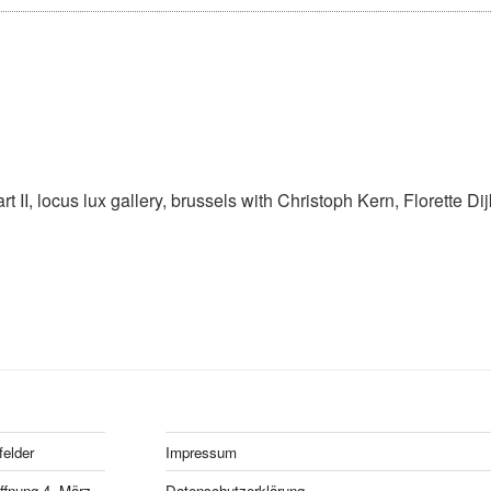
part II, locus lux gallery, brussels with Christoph Kern, Florette D
felder
Impressum
fnung 4. März
Datenschutzerklärung