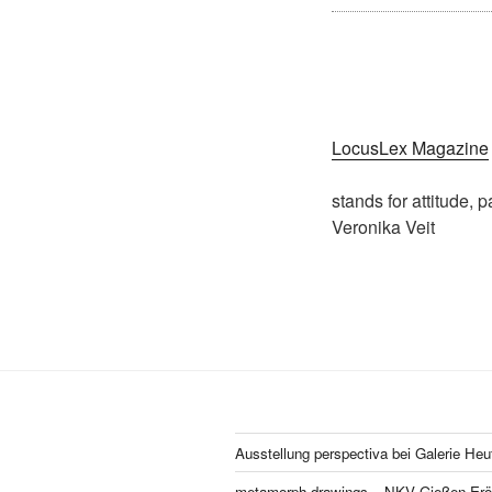
LocusLex Magazine
stands for attitude, 
Veronika Veit
Ausstellung perspectiva bei Galerie Heu
metamorph drawings – NKV Gießen Eröf