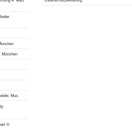
ieder
München
e, München
lder, Muc.
ig-
art II-