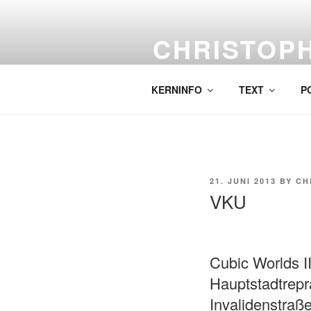
Skip
to
CHRISTOP
content
Labor für komplexe Malerei.
KERNINFO
TEXT
P
POSTED
21. JUNI 2013
BY
CH
ON
VKU
Cubic Worlds II
Hauptstadtrep
Invalidenstraße