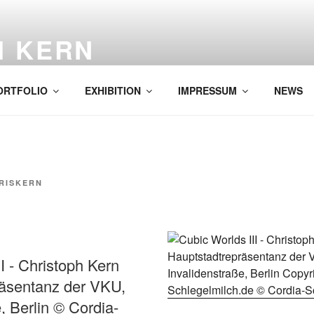
H KERN
ORTFOLIO
EXHIBITION
IMPRESSUM
NEWS
RISKERN
I - Christoph Kern
räsentanz der VKU,
, Berlin © Cordia-