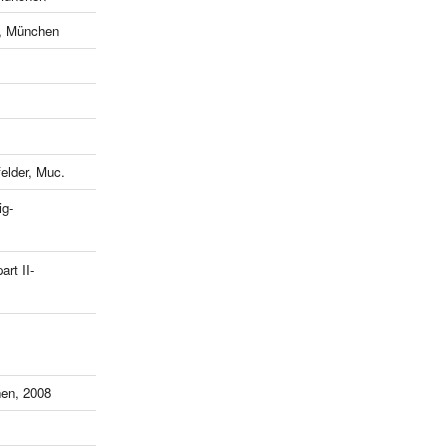
e, München
lder, Muc.
ig-
art II-
en, 2008