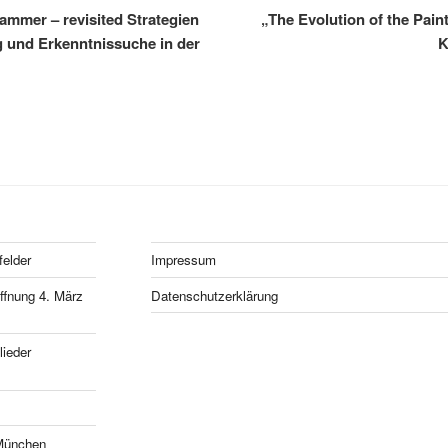
mmer – revisited Strategien
„The Evolution of the Pai
g und Erkenntnissuche in der
K
felder
Impressum
fnung 4. März
Datenschutzerklärung
ieder
München