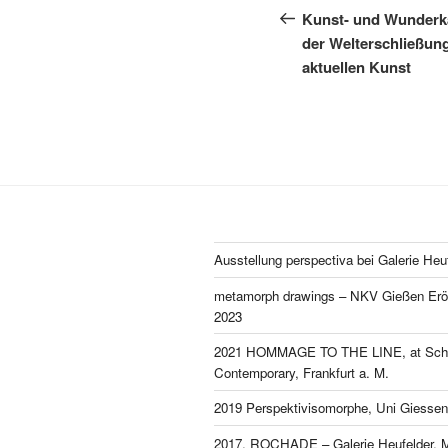
navigation
Post
Kunst- und Wunderka
der Welterschließun
aktuellen Kunst
Ausstellung perspectiva bei Galerie Heu
metamorph drawings – NKV Gießen Eröf
2023
2021 HOMMAGE TO THE LINE, at Schl
Contemporary, Frankfurt a. M.
2019 Perspektivisomorphe, Uni Giessen
2017, ROCHADE – Galerie Heufelder, 