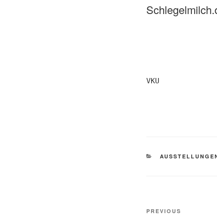
Schlegelmilch.
VKU
CATEGORIES
AUSSTELLUNGE
Post
Previous
PREVIOUS