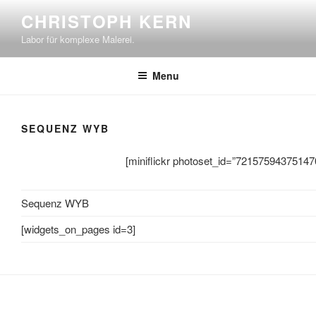
Skip
CHRISTOPH KERN
to
Labor für komplexe Malerei.
content
Menu
SEQUENZ WYB
[miniflickr photoset_id=”72157594375147
Sequenz WYB
[widgets_on_pages id=3]