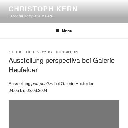
Skip
CHRISTOPH KERN
to
Labor für komplexe Malerei.
content
Menu
POSTED
30. OKTOBER 2022
BY
CHRISKERN
ON
Ausstellung perspectiva bei Galerie
Heufelder
Ausstellung
perspectiva
bei Galerie Heufelder
24.05 bis 22.06.2024