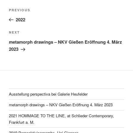
Post
Previous
PREVIOUS
navigation
Post
2022
Next
NEXT
Post
metamorph drawings – NKV Gießen Eröffnung 4. März
2023
Ausstellung perspectiva bei Galerie Heufelder
metamorph drawings – NKV Gießen Eröffnung 4. März 2023
2021 HOMMAGE TO THE LINE, at Schlieder Contemporary,
Frankfurt a. M.
2019 Perspektivisomorphe, Uni Giessen