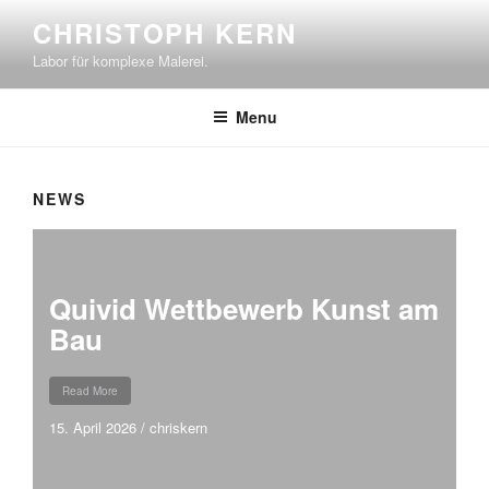
Skip
CHRISTOPH KERN
to
Labor für komplexe Malerei.
content
Menu
NEWS
Quivid Wettbewerb Kunst am
Bau
Read More
15. April 2026
/
chriskern