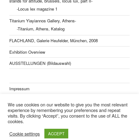
stands for attitude, brussels, locus lux, part II-
-Locus lex magazine 1
Titanium Yiayiannos Gallery, Athens-
-Titanium, Athens, Katalog
FLACHLAND, Galerie Heufelder, München, 2008
Exhibition Overview
AUSSTELLUNGEN (Bildauswahl)
Impressum
Datenschutzerklärung
We use cookies on our website to give you the most relevant
experience by remembering your preferences and repeat
visits. By clicking “Accept”, you consent to the use of ALL the
cookies.
Lisa Kern Kleider
Cookie settings
ACCEPT