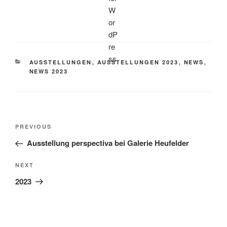
CATEGORIES
AUSSTELLUNGEN
,
AUSSTELLUNGEN 2023
,
NEWS
,
NEWS 2023
Post
Previous
PREVIOUS
navigation
Post
Ausstellung perspectiva bei Galerie Heufelder
Next
NEXT
Post
2023