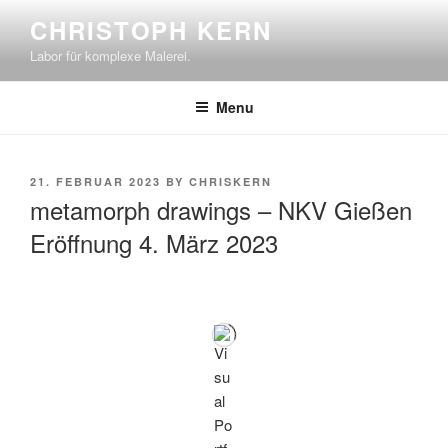
Skip
CHRISTOPH KERN
to
Labor für komplexe Malerei.
content
Menu
POSTED
21. FEBRUAR 2023
BY
CHRISKERN
ON
metamorph drawings – NKV Gießen
Eröffnung 4. März 2023