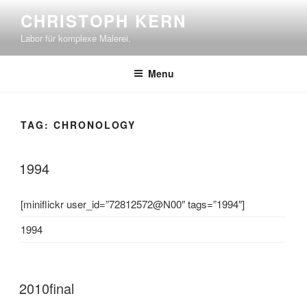
Skip
CHRISTOPH KERN
to
Labor für komplexe Malerei.
content
Menu
TAG:
CHRONOLOGY
1994
[miniflickr user_id=”72812572@N00″ tags=”1994″]
1994
2010final