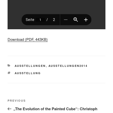
Download (PDF, 443KB)
CATEGORIES
AUSSTELLUNGEN
,
AUSSTELLUNGEN2014
TAGS
AUSSTELLUNG
Post
Previous
PREVIOUS
navigation
Post
„The Evolution of the Painted Cube“: Christoph