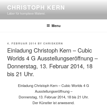
Skip
CHRISTOPH KERN
to
Labor für komplexe Malerei.
content
Menu
POSTED
4. FEBRUAR 2014
BY
CHRISKERN
ON
Einladung Christoph Kern – Cubic
Worlds 4 G Ausstellungseröffnung –
Donnerstag, 13. Februar 2014, 18
bis 21 Uhr.
Einladung Christoph Kern – Cubic Worlds 4 G
Ausstellungseröffnung –
Donnerstag, 13. Februar 2014, 18 bis 21 Uhr.
Der Künstler ist anwesend.