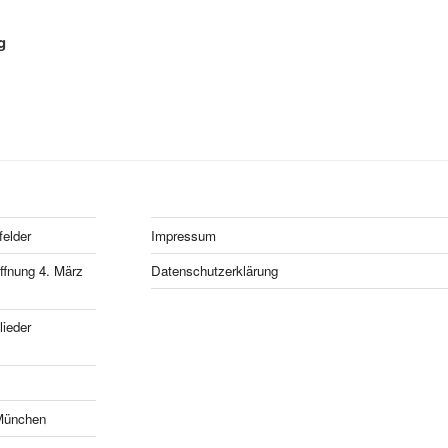
g
felder
Impressum
fnung 4. März
Datenschutzerklärung
ieder
München