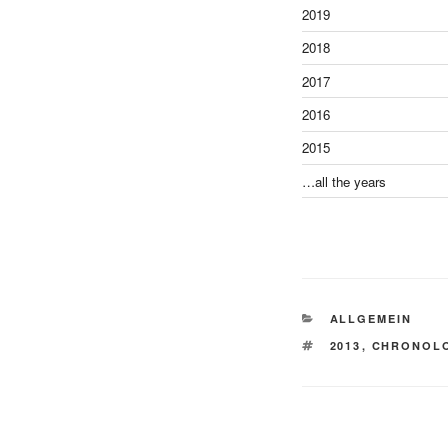
2019
2018
2017
2016
2015
…all the years
CATEGORIES
ALLGEMEIN
TAGS
2013
,
CHRONOL