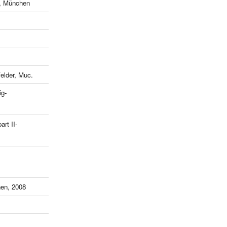
e, München
lder, Muc.
ig-
art II-
en, 2008