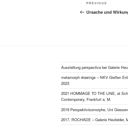
Post
Previous
PREVIOUS
navigation
Post
Ursache und Wirkun
Ausstellung perspectiva bei Galerie Heu
metamorph drawings – NKV Gießen Eröf
2023
2021 HOMMAGE TO THE LINE, at Schl
Contemporary, Frankfurt a. M.
2019 Perspektivisomorphe, Uni Giessen
2017, ROCHADE – Galerie Heufelder, 