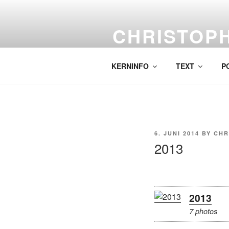
Skip
to
CHRISTOP
content
Labor für komplexe Malerei.
KERNINFO
TEXT
P
POSTED
6. JUNI 2014
BY
CHR
ON
2013
2013
7 photos