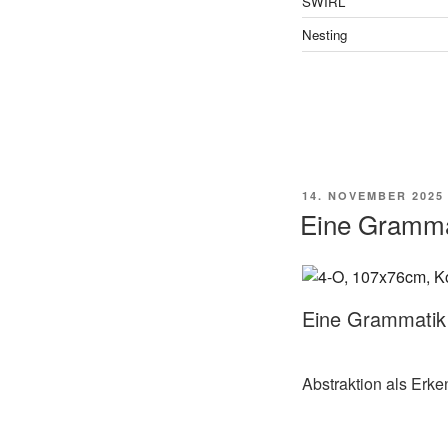
SWIRL
Nesting
POSTED
14. NOVEMBER 2025
ON
Eine Gramma
Eine Grammatik
Abstraktion als Erk