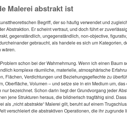
e Malerei abstrakt ist
unsttheoretischen Begriff, der so häufig verwendet und zuglei
der Abstraktion. Er scheint vertraut, und doch führt er zuverlässig
kt, gegenständlich, ungegenständlich, non-objective, figurativ, 
urcheinander gebraucht, als handele es sich um Kategorien, d
h wären.
s Problem schon bei der Wahrnehmung. Wenn ich einen Baum s
endlich komplexe räumliche, materielle, atmosphärische Erfahr
en, Flächen, Verdichtungen und Beziehungsgeflechte zu überführ
um, Oberfläche, Volumen – und setze sie in ein Medium um, d
rn nur bezeichnet. Schon darin liegt der Grundvorgang jeder Abst
jene Strukturen heraus, die bildnerisch tragfähig sind. Dass
ei als „nicht abstrakte” Malerei gilt, beruht auf einem Trugschlu
lt verschleiert die abstraktiven Operationen, die ihr zugrunde l