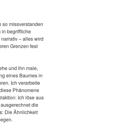
ch so missverstanden
 in begriffliche
narrativ – alles wird
eren Grenzen fest
ehe und ihn male,
ung eines Baumes in
en. Ich verarbeite
as diese Phänomene
raktion: Ich löse aus
 ausgerechnet die
ss: Die Ähnlichkeit
iegen.