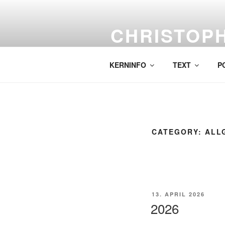
Skip
to
CHRISTOP
content
Labor für komplexe Malerei.
KERNINFO
TEXT
P
CATEGORY:
ALL
POSTED
13. APRIL 2026
ON
2026