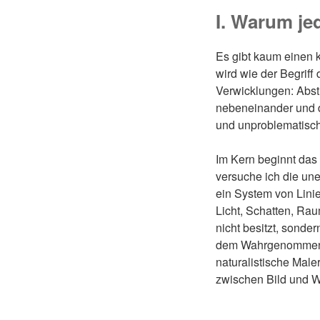
I. Warum jed
Es gibt kaum einen k
wird wie der Begriff 
Verwicklungen: Abstra
nebeneinander und d
und unproblematisc
Im Kern beginnt da
versuche ich die un
ein System von Lini
Licht, Schatten, Ra
nicht besitzt, sonde
dem Wahrgenommenen 
naturalistische Maler
zwischen Bild und We