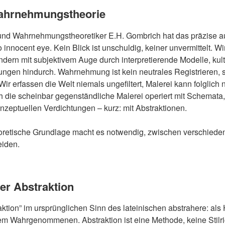
ahrnehmungstheorie
 und Wahrnehmungstheoretiker E.H. Gombrich hat das präzise a
 innocent eye. Kein Blick ist unschuldig, keiner unvermittelt. W
sondern mit subjektivem Auge durch interpretierende Modelle, kult
ngen hindurch. Wahrnehmung ist kein neutrales Registrieren, s
ir erfassen die Welt niemals ungefiltert, Malerei kann folglich n
h die scheinbar gegenständliche Malerei operiert mit Schemata
zeptuellen Verdichtungen – kurz: mit Abstraktionen.
oretische Grundlage macht es notwendig, zwischen verschied
eiden.
er Abstraktion
ktion” im ursprünglichen Sinn des lateinischen abstrahere: al
m Wahrgenommenen. Abstraktion ist eine Methode, keine Stilric