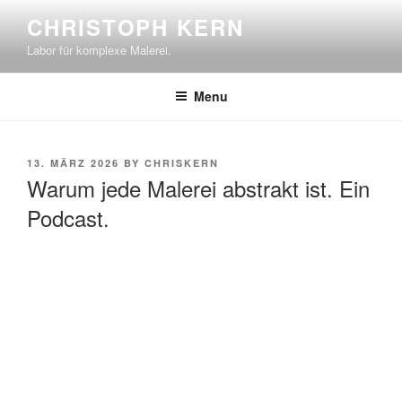
Skip
CHRISTOPH KERN
to
Labor für komplexe Malerei.
content
Menu
POSTED
13. MÄRZ 2026
BY
CHRISKERN
ON
Warum jede Malerei abstrakt ist. Ein
Podcast.