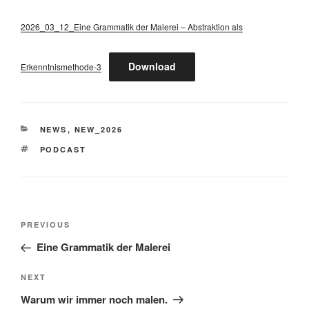
2026_03_12_Eine Grammatik der Malerei – Abstraktion als
Download
Erkenntnismethode-3
CATEGORIES
NEWS
,
NEW_2026
TAGS
PODCAST
Post
Previous
PREVIOUS
navigation
Post
Eine Grammatik der Malerei
Next
NEXT
Post
Warum wir immer noch malen.