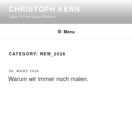
Skip
CHRISTOPH KERN
to
Labor für komplexe Malerei.
content
Menu
CATEGORY:
NEW_2026
POSTED
28. MÄRZ 2026
ON
Warum wir immer noch malen.