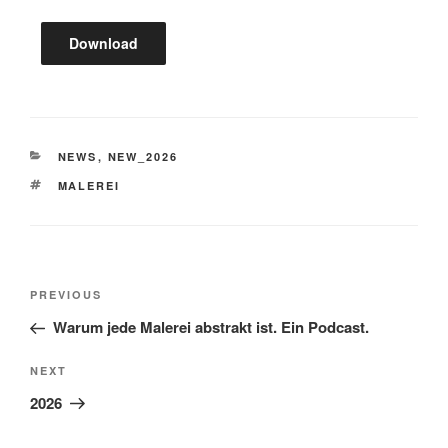
Download
CATEGORIES
NEWS
,
NEW_2026
TAGS
MALEREI
Post
Previous
PREVIOUS
navigation
Post
Warum jede Malerei abstrakt ist. Ein Podcast.
Next
NEXT
Post
2026