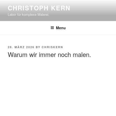
Skip
CHRISTOPH KERN
to
Labor für komplexe Malerei.
content
Menu
POSTED
28. MÄRZ 2026
BY
CHRISKERN
ON
Warum wir immer noch malen.