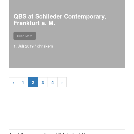
QBS at Schlieder Contemporary,
Frankfurt a. M.
Read More
1. Juli 2019
/
chriskern
‹
1
2
3
4
›