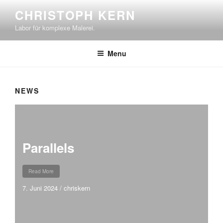
Skip
CHRISTOPH KERN
to
Labor für komplexe Malerei.
content
Menu
NEWS
Parallels
Read More
7. Juni 2024
/
chriskern