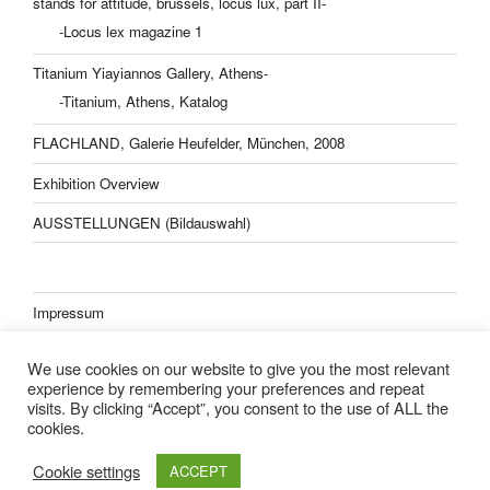
stands for attitude, brussels, locus lux, part II-
-Locus lex magazine 1
Titanium Yiayiannos Gallery, Athens-
-Titanium, Athens, Katalog
FLACHLAND, Galerie Heufelder, München, 2008
Exhibition Overview
AUSSTELLUNGEN (Bildauswahl)
Impressum
Datenschutzerklärung
We use cookies on our website to give you the most relevant
experience by remembering your preferences and repeat
visits. By clicking “Accept”, you consent to the use of ALL the
cookies.
Lisa Kern Kleider
Cookie settings
ACCEPT