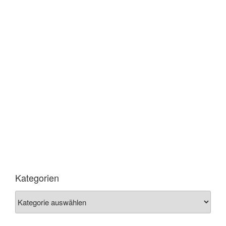
Borger TX, 120 x 160 cm
K1|K2-110x140cm, #EggtemperaOil
Einladung Christoph Kern – Cubic Worlds
4 G Ausstellungseröffnung –Donnerstag,
13. Februar 2014, 18 bis 21 Uhr.
Kategorien
Kategorien