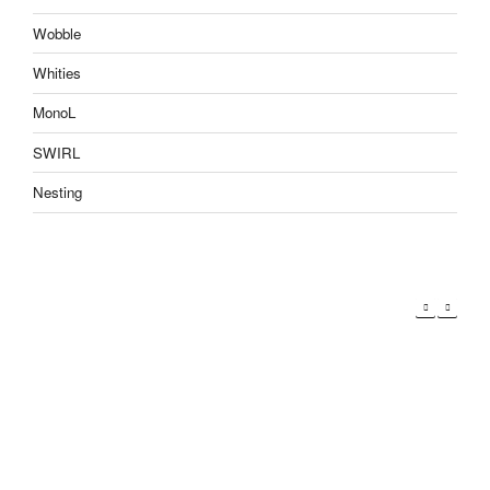
Wobble
Whities
MonoL
SWIRL
Nesting
Szenenwechsel – Ausstellung Frankfurt
mute gallery, lisbon, 2016
VKU Ausstellungseinladung/Folder