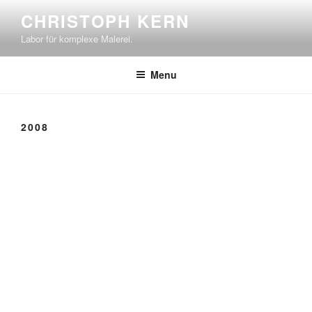
Skip
CHRISTOPH KERN
to
Labor für komplexe Malerei.
content
Menu
2008