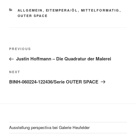
CATEGORIES
ALLGEMEIN
,
EITEMPERA/ÖL
,
MITTELFORMATIG
,
OUTER SPACE
Post
Previous
PREVIOUS
navigation
Post
Justin Hoffmann – Die Quadratur der Malerei
Next
NEXT
Post
BINH-060224-122436/Serie OUTER SPACE
Ausstellung perspectiva bei Galerie Heufelder