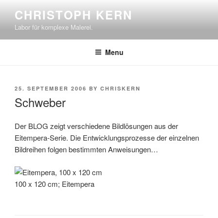
Skip
CHRISTOPH KERN
to
Labor für komplexe Malerei.
content
Menu
POSTED
25. SEPTEMBER 2006
BY
CHRISKERN
ON
Schweber
Der BLOG zeigt verschiedene Bildlösungen aus der
Eitempera-Serie. Die Entwicklungsprozesse der einzelnen
Bildreihen folgen bestimmten Anweisungen…
100 x 120 cm; Eitempera