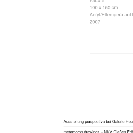
FaLuN
100 x 150 cm
Acryl/Eitempera auf
2007
Posts
pagination
Ausstellung perspectiva bei Galerie Heu
metamorph drawings – NKV Gießen Eröf