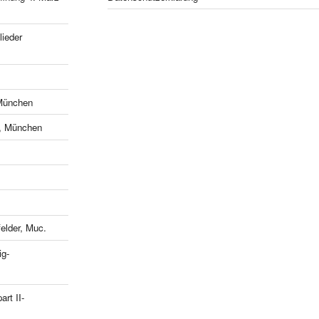
ieder
München
e, München
lder, Muc.
ig-
art II-