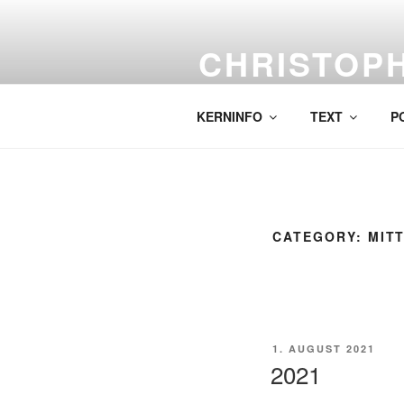
Skip
to
CHRISTOP
content
Labor für komplexe Malerei.
KERNINFO
TEXT
P
CATEGORY:
MIT
POSTED
1. AUGUST 2021
ON
2021