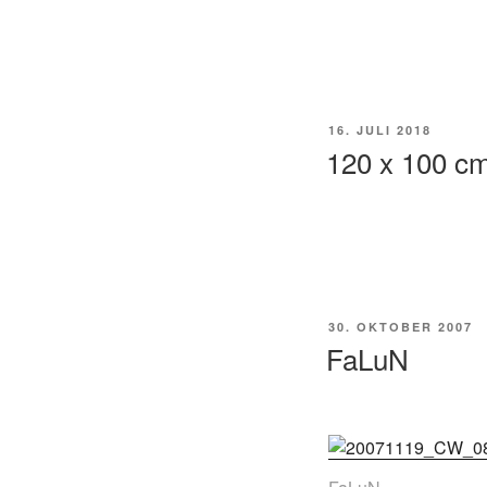
POSTED
16. JULI 2018
ON
120 x 100 cm
POSTED
30. OKTOBER 2007
ON
FaLuN