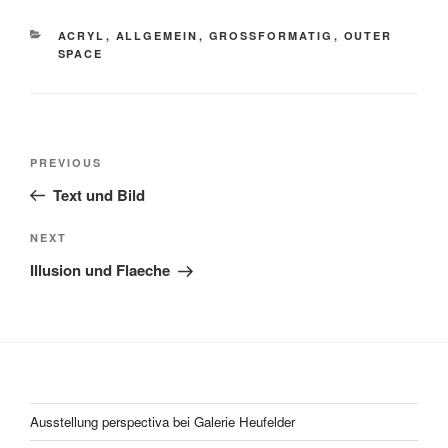
CATEGORIES
ACRYL
,
ALLGEMEIN
,
GROSSFORMATIG
,
OUTER
SPACE
Post
Previous
PREVIOUS
navigation
Post
Text und Bild
Next
NEXT
Post
Illusion und Flaeche
Ausstellung perspectiva bei Galerie Heufelder