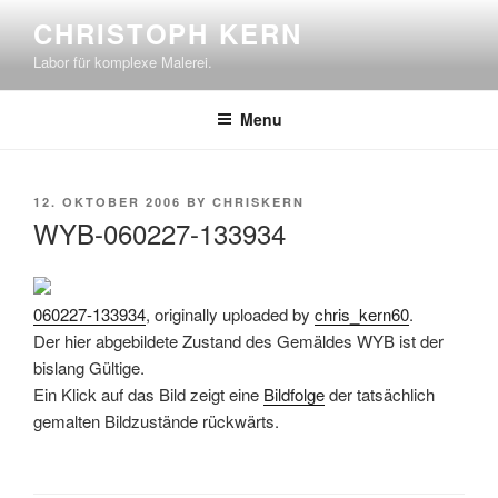
Skip
CHRISTOPH KERN
to
Labor für komplexe Malerei.
content
Menu
POSTED
12. OKTOBER 2006
BY
CHRISKERN
ON
WYB-060227-133934
060227-133934
, originally uploaded by
chris_kern60
.
Der hier abgebildete Zustand des Gemäldes WYB ist der
bislang Gültige.
Ein Klick auf das Bild zeigt eine
Bildfolge
der tatsächlich
gemalten Bildzustände rückwärts.