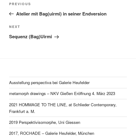
Post
Previous
PREVIOUS
navigation
Post
Atelier mit Bag(uirmi) in seiner Endversion
Next
NEXT
Post
Sequenz (Bag)Uirmi
Ausstellung perspectiva bei Galerie Heufelder
metamorph drawings – NKV Gießen Eröffnung 4. März 2023
2021 HOMMAGE TO THE LINE, at Schlieder Contemporary,
Frankfurt a. M.
2019 Perspektivisomorphe, Uni Giessen
2017, ROCHADE – Galerie Heufelder, München