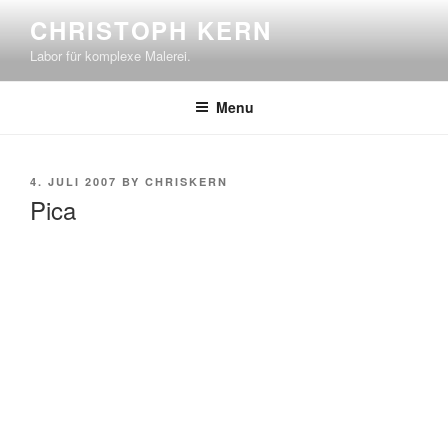
Skip
CHRISTOPH KERN
to
Labor für komplexe Malerei.
content
Menu
POSTED
4. JULI 2007
BY
CHRISKERN
ON
Pica