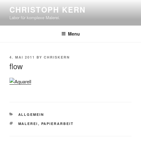
Skip
CHRISTOPH KERN
to
Labor für komplexe Malerei.
content
Menu
POSTED
4. MAI 2011
BY
CHRISKERN
ON
flow
CATEGORIES
ALLGEMEIN
TAGS
MALEREI
,
PAPIERARBEIT