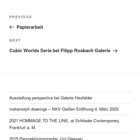
Post
Previous
PREVIOUS
navigation
Post
Papierarbeit
Next
NEXT
Post
Cubic Worlds Serie bei Filipp Rosbach Galerie
Ausstellung perspectiva bei Galerie Heufelder
metamorph drawings – NKV Gießen Eröffnung 4. März 2023
2021 HOMMAGE TO THE LINE, at Schlieder Contemporary,
Frankfurt a. M.
2019 Perspektivisomorphe, Uni Giessen