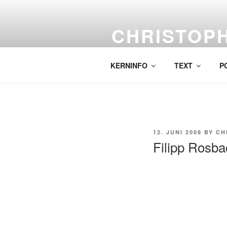
Skip
to
CHRISTOP
content
Labor für komplexe Malerei.
KERNINFO
TEXT
P
POSTED
12. JUNI 2008
BY
CH
ON
Filipp Rosba