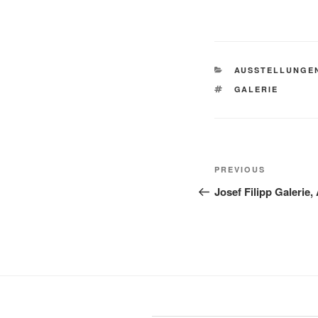
CATEGORIES
AUSSTELLUNGE
TAGS
GALERIE
Post
Previous
PREVIOUS
navigation
Post
Josef Filipp Galerie,