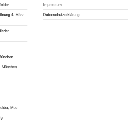
felder
Impressum
fnung 4. März
Datenschutzerklärung
ieder
München
e, München
lder, Muc.
ig-