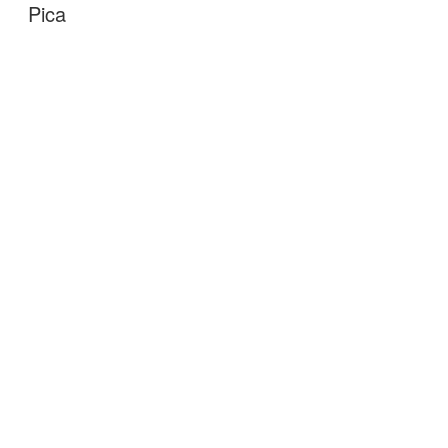
ON
Pica