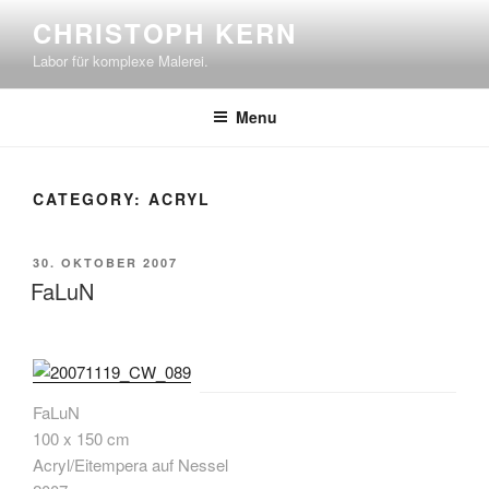
Skip
CHRISTOPH KERN
to
Labor für komplexe Malerei.
content
Menu
CATEGORY:
ACRYL
POSTED
30. OKTOBER 2007
ON
FaLuN
FaLuN
100 x 150 cm
Acryl/Eitempera auf Nessel