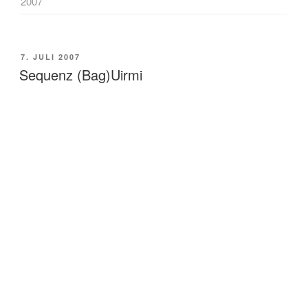
2007
POSTED
7. JULI 2007
ON
Sequenz (Bag)Uirmi