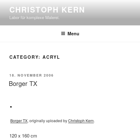
Skip
CHRISTOPH KERN
to
Labor für komplexe Malerei.
content
Menu
CATEGORY:
ACRYL
POSTED
18. NOVEMBER 2006
ON
Borger TX
Borger TX
, originally uploaded by
Christoph Kern
.
120 x 160 cm