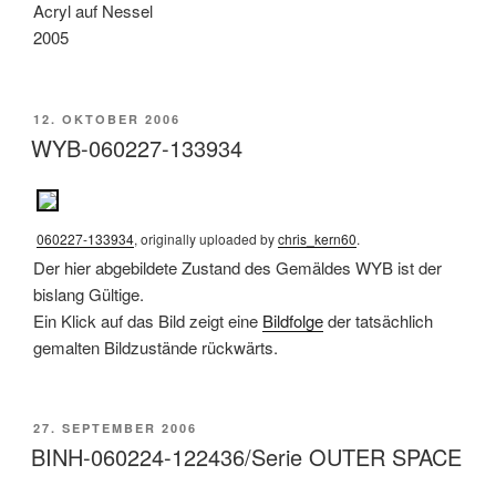
Acryl auf Nessel
2005
POSTED
12. OKTOBER 2006
ON
WYB-060227-133934
060227-133934
, originally uploaded by
chris_kern60
.
Der hier abgebildete Zustand des Gemäldes WYB ist der
bislang Gültige.
Ein Klick auf das Bild zeigt eine
Bildfolge
der tatsächlich
gemalten Bildzustände rückwärts.
POSTED
27. SEPTEMBER 2006
ON
BINH-060224-122436/Serie OUTER SPACE