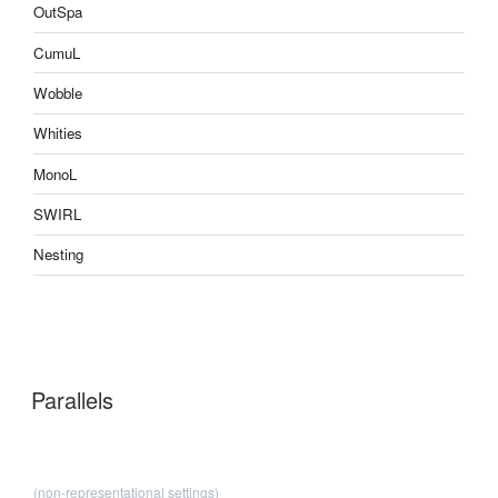
OutSpa
CumuL
Wobble
Whities
MonoL
SWIRL
Nesting
Parallels
(non-representational settings)