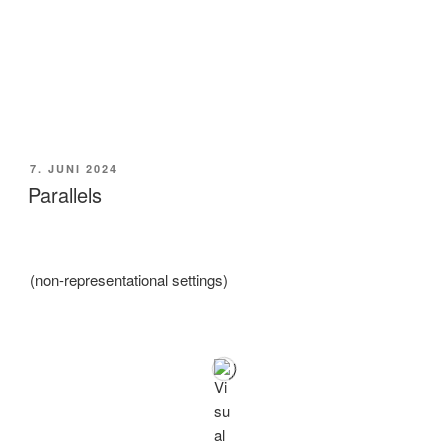
POSTED
7. JUNI 2024
ON
Parallels
(non-representational settings)