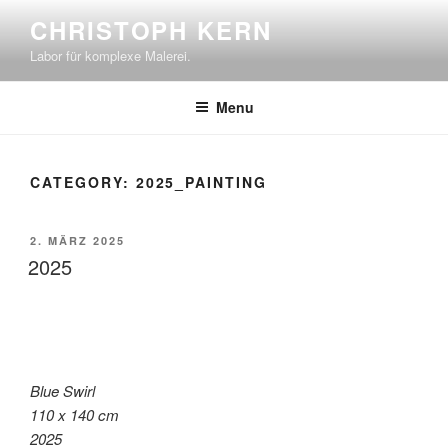
Skip
CHRISTOPH KERN
to
Labor für komplexe Malerei.
content
Menu
CATEGORY:
2025_PAINTING
POSTED
2. MÄRZ 2025
ON
2025
Blue Swirl
110 x 140 cm
2025