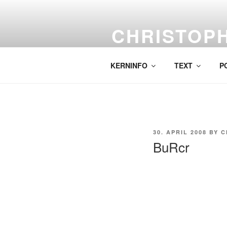
Skip
to
CHRISTOP
content
Labor für komplexe Malerei.
KERNINFO
TEXT
P
POSTED
30. APRIL 2008
BY
C
ON
BuRcr