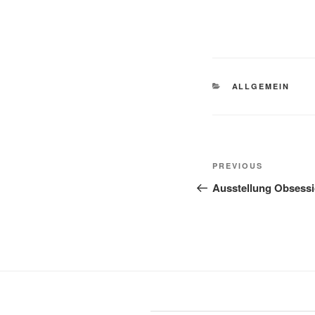
CATEGORIES
ALLGEMEIN
Post
Previous
PREVIOUS
navigation
Post
Ausstellung Obsessi