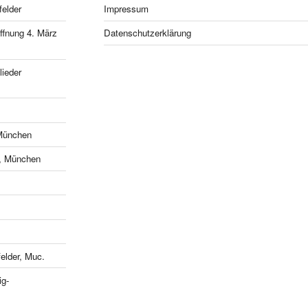
felder
Impressum
fnung 4. März
Datenschutzerklärung
ieder
München
e, München
lder, Muc.
ig-