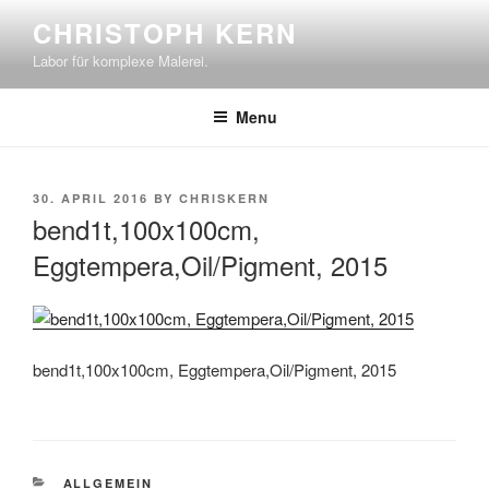
Skip
CHRISTOPH KERN
to
Labor für komplexe Malerei.
content
Menu
POSTED
30. APRIL 2016
BY
CHRISKERN
ON
bend1t,100x100cm,
Eggtempera,Oil/Pigment, 2015
bend1t,100x100cm, Eggtempera,Oil/Pigment, 2015
CATEGORIES
ALLGEMEIN