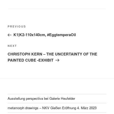
Post
Previous
PREVIOUS
navigation
Post
K1|K2-110x140cm, #EggtemperaOil
Next
NEXT
Post
CHRISTOPH KERN – THE UNCERTAINTY OF THE
PAINTED CUBE -EXHIBIT
Ausstellung perspectiva bei Galerie Heufelder
metamorph drawings – NKV Gießen Eröffnung 4. März 2023