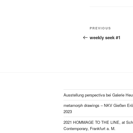
Post
Previous
PREVIOUS
navigation
Post
weekly seek #1
Ausstellung perspectiva bei Galerie Heu
metamorph drawings – NKV Gießen Eröf
2023
2021 HOMMAGE TO THE LINE, at Schl
Contemporary, Frankfurt a. M.