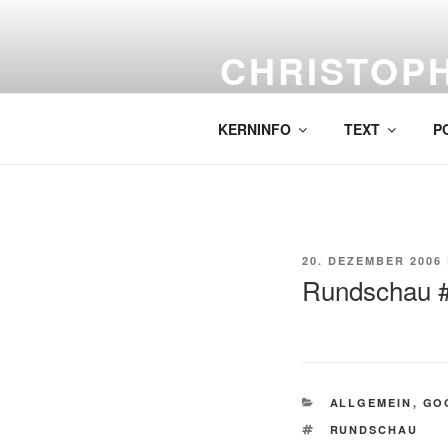
Skip
to
CHRISTOP
content
Labor für komplexe Malerei.
KERNINFO
TEXT
P
POSTED
20. DEZEMBER 2006
ON
Rundschau 
CATEGORIES
ALLGEMEIN
,
GO
TAGS
RUNDSCHAU