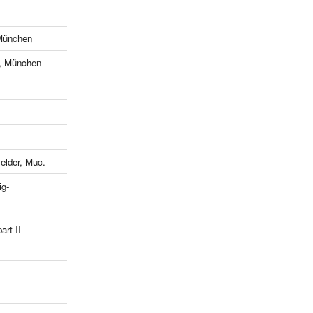
München
e, München
lder, Muc.
ig-
art II-