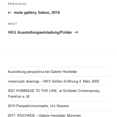
Post
Previous
PREVIOUS
navigation
Post
mute gallery, lisbon, 2016
Next
NEXT
Post
VKU Ausstellungseinladung/Folder
Ausstellung perspectiva bei Galerie Heufelder
metamorph drawings – NKV Gießen Eröffnung 4. März 2023
2021 HOMMAGE TO THE LINE, at Schlieder Contemporary,
Frankfurt a. M.
2019 Perspektivisomorphe, Uni Giessen
2017, ROCHADE – Galerie Heufelder, München