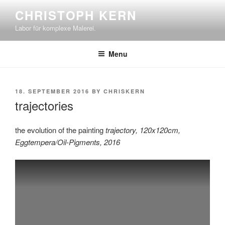
Skip
CHRISTOPH KERN
to
Labor für komplexe Malerei.
content
Menu
POSTED
18. SEPTEMBER 2016
BY
CHRISKERN
ON
trajectories
the evolution of the painting
trajectory, 120x120cm,
Eggtempera/Oil-Pigments, 2016