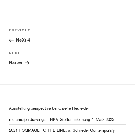
Post
Previous
PREVIOUS
navigation
Post
NeXt 4
Next
NEXT
Post
Neues
Ausstellung perspectiva bei Galerie Heufelder
metamorph drawings – NKV Gießen Eröffnung 4. März 2023
2021 HOMMAGE TO THE LINE, at Schlieder Contemporary,