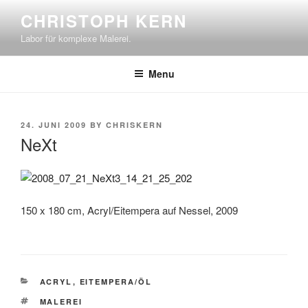
Skip
CHRISTOPH KERN
to
Labor für komplexe Malerei.
content
Menu
POSTED
24. JUNI 2009
BY
CHRISKERN
ON
NeXt
150 x 180 cm, Acryl/Eitempera auf Nessel, 2009
CATEGORIES
ACRYL
,
EITEMPERA/ÖL
TAGS
MALEREI