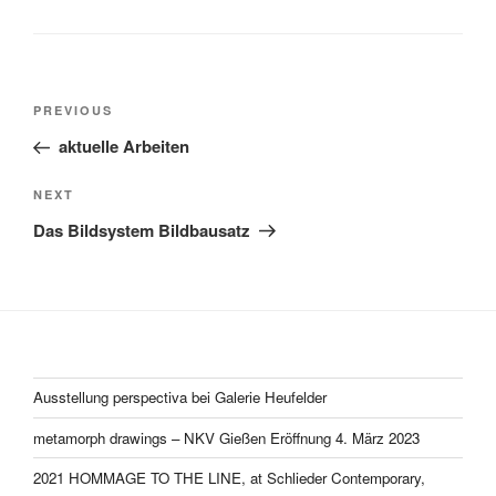
Post
Previous
PREVIOUS
navigation
Post
aktuelle Arbeiten
Next
NEXT
Post
Das Bildsystem Bildbausatz
Ausstellung perspectiva bei Galerie Heufelder
metamorph drawings – NKV Gießen Eröffnung 4. März 2023
2021 HOMMAGE TO THE LINE, at Schlieder Contemporary,