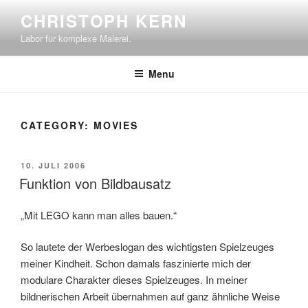
Skip
CHRISTOPH KERN
to
Labor für komplexe Malerei.
content
Menu
CATEGORY:
MOVIES
POSTED
10. JULI 2006
ON
Funktion von Bildbausatz
„Mit LEGO kann man alles bauen.“
So lautete der Werbeslogan des wichtigsten Spielzeuges
meiner Kindheit. Schon damals faszinierte mich der
modulare Charakter dieses Spielzeuges. In meiner
bildnerischen Arbeit übernahmen auf ganz ähnliche Weise