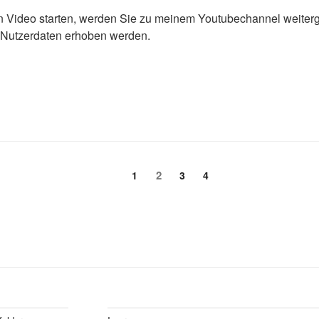
 Video starten, werden Sie zu meinem Youtubechannel weiterge
Nutzerdaten erhoben werden.
Page
Page
2
Page
Page
1
3
4