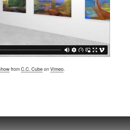
Show
from
C.C. Cube
on
Vimeo
.