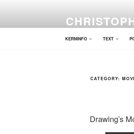
Skip
to
CHRISTOP
content
Labor für komplexe Malerei.
KERNINFO
TEXT
P
CATEGORY:
MOV
Drawing’s M