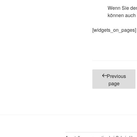
Wenn Sie den
können auch 
[widgets_on_pages]
Posts
Previous
pagination
page