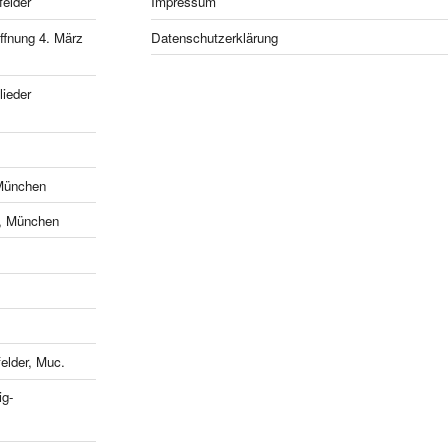
felder
Impressum
fnung 4. März
Datenschutzerklärung
ieder
München
e, München
lder, Muc.
ig-