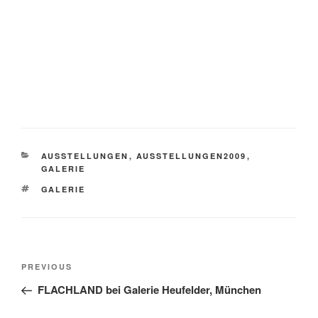
CATEGORIES
AUSSTELLUNGEN
,
AUSSTELLUNGEN2009
,
GALERIE
TAGS
GALERIE
Post
Previous
PREVIOUS
navigation
Post
FLACHLAND bei Galerie Heufelder, München