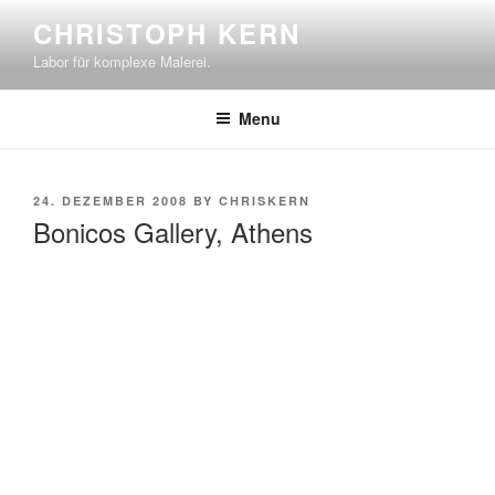
Skip
CHRISTOPH KERN
to
Labor für komplexe Malerei.
content
Menu
POSTED
24. DEZEMBER 2008
BY
CHRISKERN
ON
Bonicos Gallery, Athens