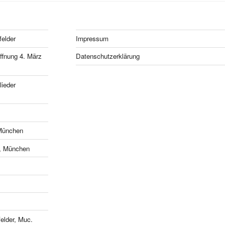
felder
Impressum
fnung 4. März
Datenschutzerklärung
ieder
München
e, München
lder, Muc.