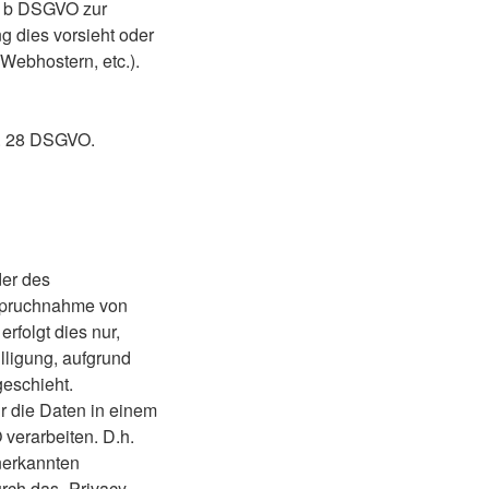
it. b DSGVO zur
ng dies vorsieht oder
Webhostern, etc.).
t. 28 DSGVO.
der des
nspruchnahme von
rfolgt dies nur,
illigung, aufgrund
geschieht.
ir die Daten in einem
verarbeiten. D.h.
anerkannten
rch das „Privacy