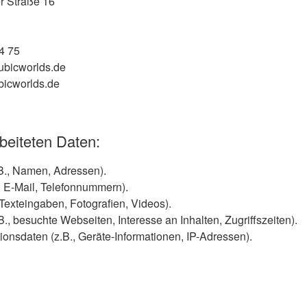
r Straße 16
4 75
ubicworlds.de
bicworlds.de
beiteten Daten:
B., Namen, Adressen).
, E-Mail, Telefonnummern).
 Texteingaben, Fotografien, Videos).
., besuchte Webseiten, Interesse an Inhalten, Zugriffszeiten).
onsdaten (z.B., Geräte-Informationen, IP-Adressen).