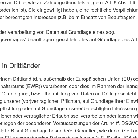
en an Dritte, wie an Zahlungsdienstleister, gem. Art. 6 Abs. 1 l
orderlich ist), Sie eingewilligt haben, eine rechtliche Verpflichtu
r berechtigten Interessen (z.B. beim Einsatz von Beauftragten, 
t der Verarbeitung von Daten auf Grundlage eines sog.
ngsvertrages“ beauftragen, geschieht dies auf Grundlage des Ar
in Drittländer
einem Drittland (d.h. außerhalb der Europäischen Union (EU) o
chaftsraums (EWR)) verarbeiten oder dies im Rahmen der Ina
r Offenlegung, bzw. Übermittlung von Daten an Dritte geschieht, e
g unserer (vor)vertraglichen Pflichten, auf Grundlage Ihrer Einw
rpflichtung oder auf Grundlage unserer berechtigten Interessen 
licher oder vertraglicher Erlaubnisse, verarbeiten oder lassen w
orliegen der besonderen Voraussetzungen der Art. 44 ff. DSGVO 
olgt z.B. auf Grundlage besonderer Garantien, wie der offiziell 
der EU entsprechenden Datenschutzniveaus (z.B. für die USA du