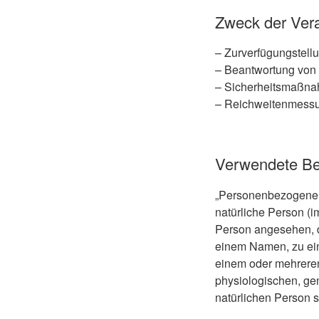
Zweck der Vera
– Zurverfügungstell
– Beantwortung von 
– Sicherheitsmaßn
– Reichweitenmessu
Verwendete Beg
„Personenbezogene Dat
natürliche Person (i
Person angesehen, d
einem Namen, zu ein
einem oder mehreren
physiologischen, gene
natürlichen Person s