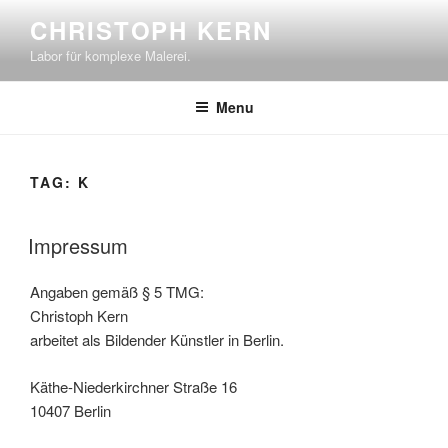
Skip
CHRISTOPH KERN
to
Labor für komplexe Malerei.
content
Menu
TAG:
K
Impressum
Angaben gemäß § 5 TMG:
Christoph Kern
arbeitet als Bildender Künstler in Berlin.
Käthe-Niederkirchner Straße 16
10407 Berlin