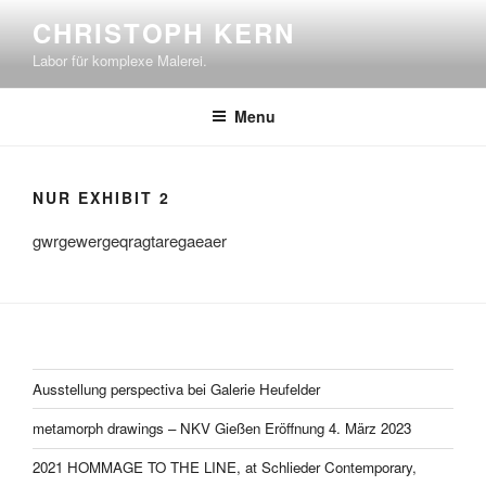
Skip
CHRISTOPH KERN
to
Labor für komplexe Malerei.
content
Menu
NUR EXHIBIT 2
gwrgewergeqragtaregaeaer
Ausstellung perspectiva bei Galerie Heufelder
metamorph drawings – NKV Gießen Eröffnung 4. März 2023
2021 HOMMAGE TO THE LINE, at Schlieder Contemporary,