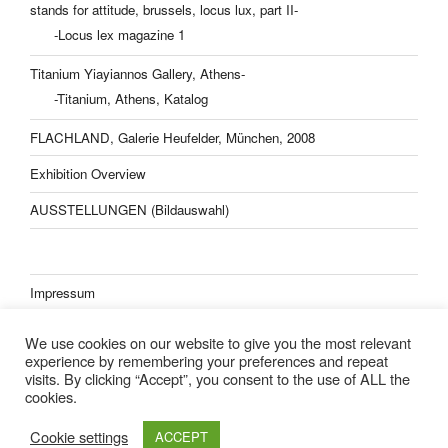
stands for attitude, brussels, locus lux, part II-
-Locus lex magazine 1
Titanium Yiayiannos Gallery, Athens-
-Titanium, Athens, Katalog
FLACHLAND, Galerie Heufelder, München, 2008
Exhibition Overview
AUSSTELLUNGEN (Bildauswahl)
Impressum
Datenschutzerklärung
We use cookies on our website to give you the most relevant
experience by remembering your preferences and repeat
visits. By clicking “Accept”, you consent to the use of ALL the
cookies.
Lisa Kern Kleider
Cookie settings
ACCEPT