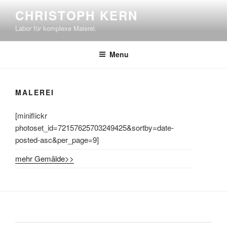
Skip
CHRISTOPH KERN
to
Labor für komplexe Malerei.
content
Menu
MALEREI
[miniflickr
photoset_id=72157625703249425&sortby=date-
posted-asc&per_page=9]
mehr Gemälde>>