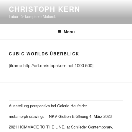
Skip
CHRISTOPH KERN
to
Labor für komplexe Malerei.
content
Menu
CUBIC WORLDS ÜBERBLICK
[iframe http://art.christophkern.net 1000 500]
Ausstellung perspectiva bei Galerie Heufelder
metamorph drawings – NKV Gießen Eröffnung 4. März 2023
2021 HOMMAGE TO THE LINE, at Schlieder Contemporary,