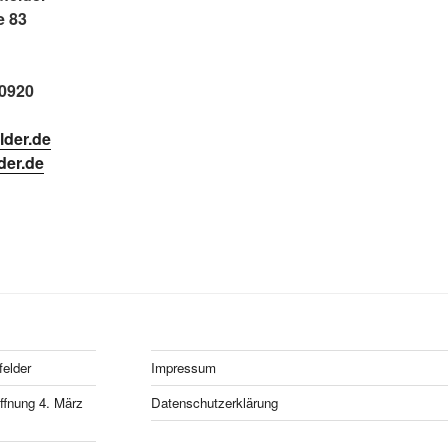
e 83
20920
lder.de
der.de
felder
Impressum
fnung 4. März
Datenschutzerklärung