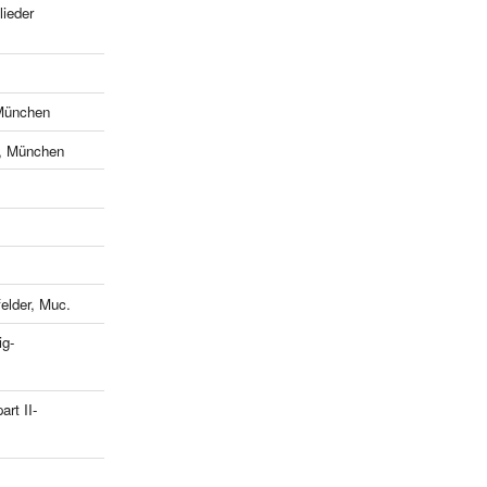
ieder
München
e, München
lder, Muc.
ig-
art II-