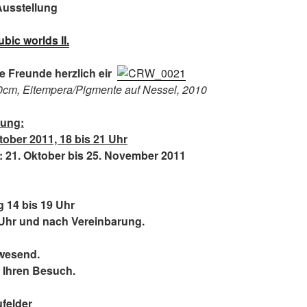
Ausstellung
bic worlds II.
re Freunde herzlich ein.
m, Eitempera/Pigmente auf Nessel, 2010
nung:
tober 2011, 18 bis 21 Uhr
 21. Oktober bis 25. November 2011
g 14 bis 19 Uhr
 Uhr und nach Vereinbarung.
nwesend.
r Ihren Besuch.
ufelder