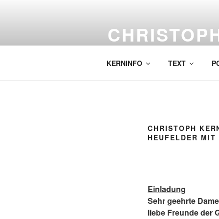
Skip
to
CHRISTOP
content
Labor für komplexe Malerei.
KERNINFO
TEXT
P
CHRISTOPH KERN
HEUFELDER MIT 
Einladung
Sehr geehrte Dame
liebe Freunde der G