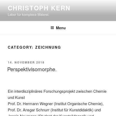
Skip
CHRISTOPH KERN
to
Labor für komplexe Malerei.
content
Menu
CATEGORY:
ZEICHNUNG
POSTED
14. NOVEMBER 2018
ON
Perspektivisomorphe.
Ein interdisziplinäres Forschungsprojekt zwischen Chemie
und Kunst
Prof. Dr. Hermann Wegner (Institut Organische Chemie),
Prof. Dr. Ansgar Schnurr (Institut für Kunstdidaktik) und
Jannis Neumann (Student der Kunstpädagogik und