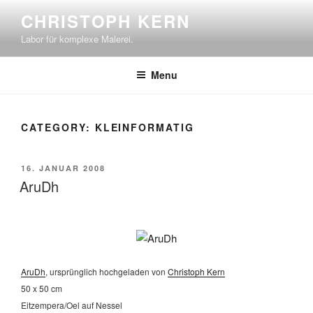
Skip
CHRISTOPH KERN
to
Labor für komplexe Malerei.
content
Menu
CATEGORY:
KLEINFORMATIG
POSTED
16. JANUAR 2008
ON
AruDh
AruDh
, ursprünglich hochgeladen von
Christoph Kern
50 x 50 cm
Eitzempera/Oel auf Nessel