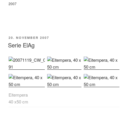
2007
POSTED
20. NOVEMBER 2007
ON
Serie ElAg
Eitempera
40 x50 cm