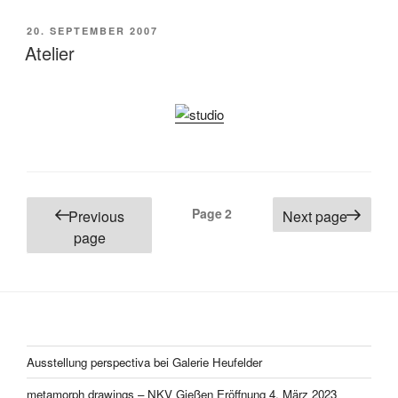
POSTED
20. SEPTEMBER 2007
ON
Atelier
Posts
Page
2
Previous
Next page
pagination
page
Ausstellung perspectiva bei Galerie Heufelder
metamorph drawings – NKV Gießen Eröffnung 4. März 2023