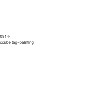
m
70914-
ccube tag=painting