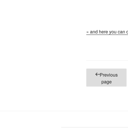
» and here you c
Posts
Previous
pagination
page