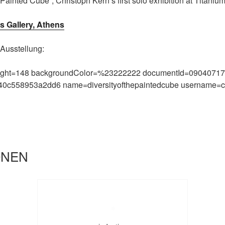
 Painted Cube”, Christoph Kern’s first solo exhibition at Titaniu
s Gallery, Athens
 Ausstellung:
height=148 backgroundColor=%23222222 documentId=0904071
40c558953a2dd6 name=diversityofthepaintedcube username=c
ONEN