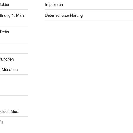
felder
Impressum
fnung 4. März
Datenschutzerklärung
ieder
München
e, München
lder, Muc.
ig-