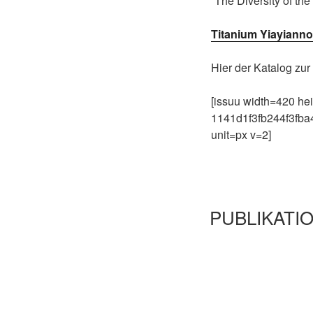
“The Diversity of the
Titanium Yiayianno
Hier der Katalog zur
[issuu width=420 
1141d1f3fb244f3fba
unit=px v=2]
PUBLIKATI