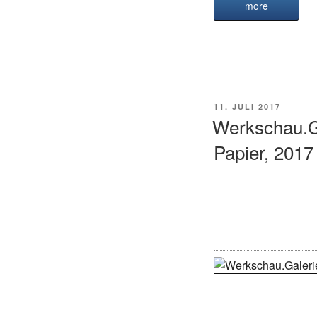
more
POSTED
11. JULI 2017
ON
Werkschau.Ga
Papier, 2017