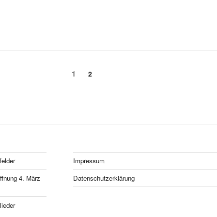
Page
1
Page
2
felder
Impressum
fnung 4. März
Datenschutzerklärung
ieder