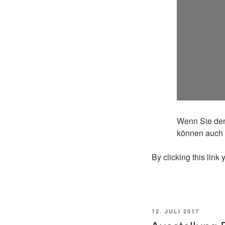
Wenn Sie den
können auch 
By clicking this link
POSTED
12. JULI 2017
ON