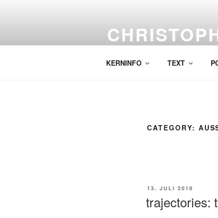
Skip
to
CHRISTOP
content
Labor für komplexe Malerei.
KERNINFO
TEXT
P
CATEGORY:
AUS
POSTED
13. JULI 2018
ON
trajectories: