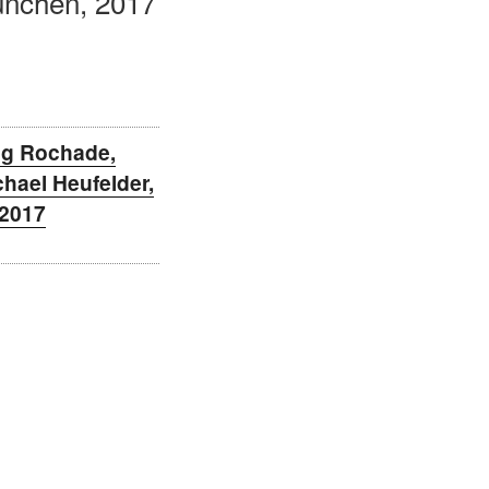
ünchen, 2017
ng Rochade,
chael Heufelder,
2017