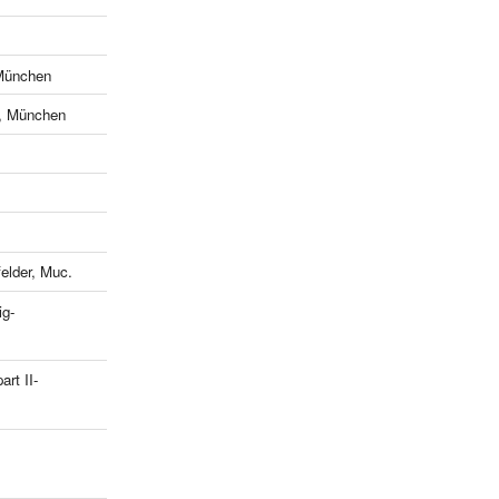
München
e, München
lder, Muc.
ig-
art II-