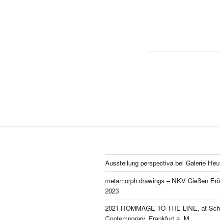
Posts
pagination
Ausstellung perspectiva bei Galerie Heu
metamorph drawings – NKV Gießen Eröf
2023
2021 HOMMAGE TO THE LINE, at Schl
Contemporary, Frankfurt a. M.