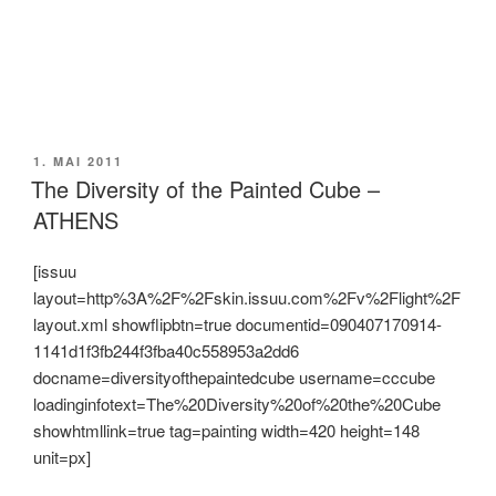
POSTED
1. MAI 2011
ON
The Diversity of the Painted Cube –
ATHENS
[issuu
layout=http%3A%2F%2Fskin.issuu.com%2Fv%2Flight%2F
layout.xml showflipbtn=true documentid=090407170914-
1141d1f3fb244f3fba40c558953a2dd6
docname=diversityofthepaintedcube username=cccube
loadinginfotext=The%20Diversity%20of%20the%20Cube
showhtmllink=true tag=painting width=420 height=148
unit=px]