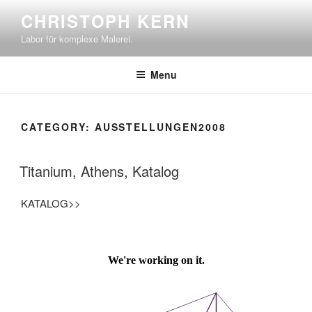
Skip
CHRISTOPH KERN
to
Labor für komplexe Malerei.
content
Menu
CATEGORY:
AUSSTELLUNGEN2008
Titanium, Athens, Katalog
KATALOG>>