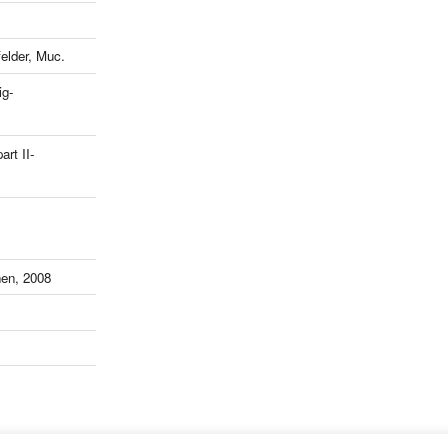
lder, Muc.
ig-
art II-
en, 2008