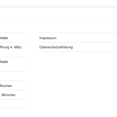
felder
Impressum
fnung 4. März
Datenschutzerklärung
ieder
München
e, München