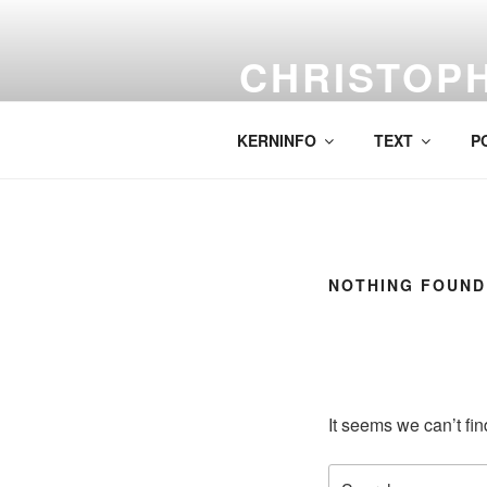
Skip
to
CHRISTOP
content
Labor für komplexe Malerei.
KERNINFO
TEXT
P
NOTHING FOUND
It seems we can’t fi
Search