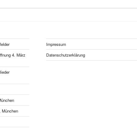
felder
Impressum
fnung 4. März
Datenschutzerklärung
ieder
München
e, München