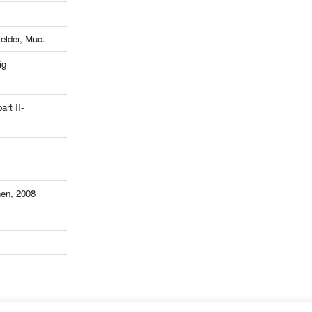
lder, Muc.
ig-
art II-
en, 2008