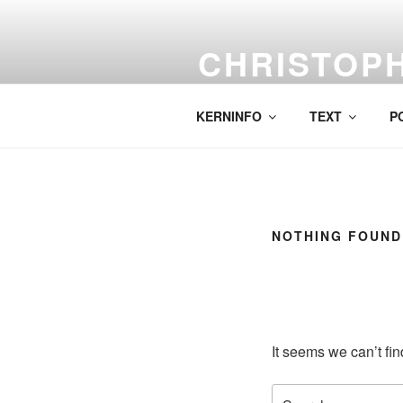
Skip
to
CHRISTOP
content
Labor für komplexe Malerei.
KERNINFO
TEXT
P
NOTHING FOUND
It seems we can’t fi
Search