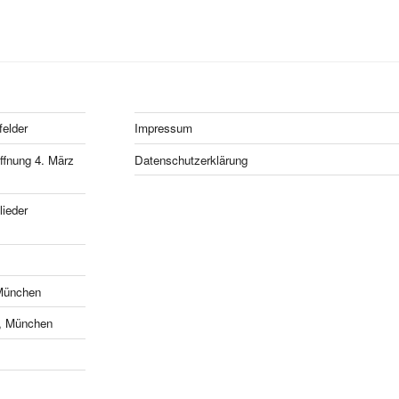
felder
Impressum
fnung 4. März
Datenschutzerklärung
ieder
München
e, München