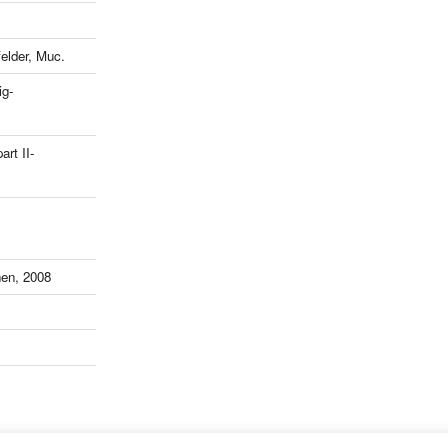
lder, Muc.
ig-
art II-
en, 2008